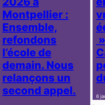
2026 à
e
Montpellier :
v
Ensemble,
é
refondons
»
l’école de
C
demain. Nous
p
relançons un
d
second appel.
6 j