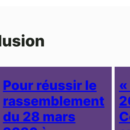
lusion
Pour réussir le
«
rassemblement
2
du 28 mars
C