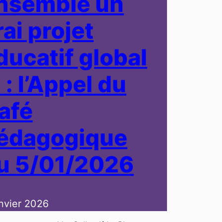
nsemble un
rai projet
ducatif global
 : l’Appel du
afé
édagogique
u 5/01/2026
anvier 2026