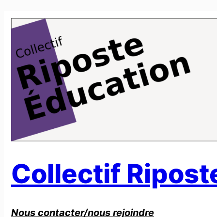
Aller
au
contenu
Collectif Ripos
Nous contacter/nous rejoindre