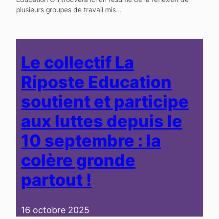
plusieurs groupes de travail mis…
Le collectif La
Riposte Education
soutient et participe
aux luttes depuis le
10 septembre : la
colère gronde
partout !
16 octobre 2025