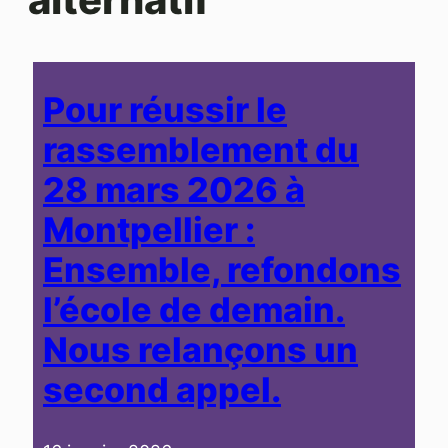
Pour réussir le
rassemblement du
28 mars 2026 à
Montpellier :
Ensemble, refondons
l’école de demain.
Nous relançons un
second appel.