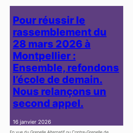
Pour réussir le
rassemblement du
28 mars 2026 à
Montpellier :
Ensemble, refondons
l’école de demain.
Nous relançons un
second appel.
16 janvier 2026
En vue du Grenelle Alternatif ou Contre-Grenelle de