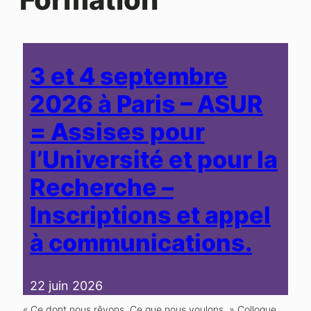
3 et 4 septembre
2026 à Paris – ASUR
= Assises pour
l’Université et pour la
Recherche –
Inscriptions et appel
à communications.
22 juin 2026
« Ce dont nous rêvons. Ce que nous voulons. » Colloque