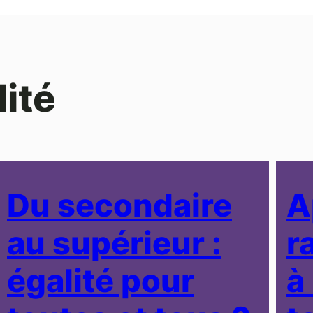
lité
Du secondaire
A
au supérieur :
r
égalité pour
à