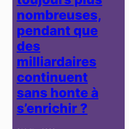
nombreuses,
pendant que
des
milliardaires
continuent
sans honte à
s’enrichir ?