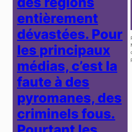
des régions
entièrement
dévastées. Pour
les principaux
médias, c’est la
faute à des
pyromanes, des
criminels fous.
Pourtant les