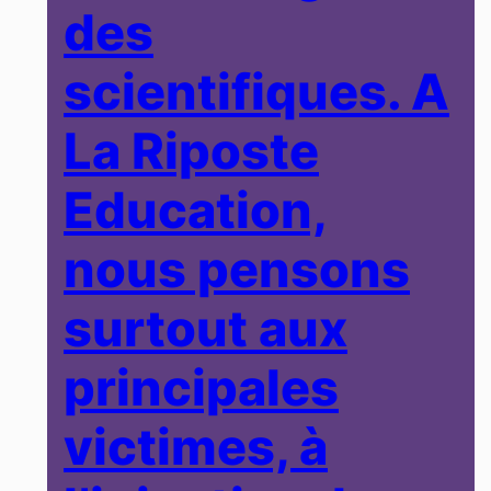
des
scientifiques. A
La Riposte
Education,
nous pensons
surtout aux
principales
victimes, à