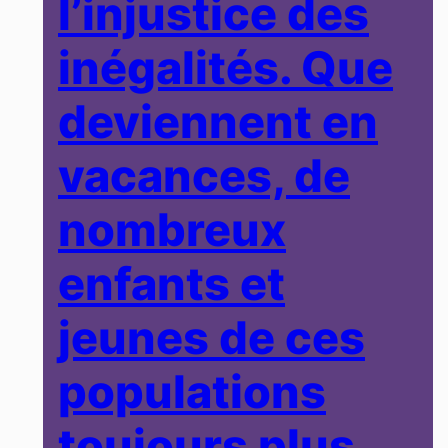
l’injustice des
inégalités. Que
deviennent en
vacances, de
nombreux
enfants et
jeunes de ces
populations
toujours plus