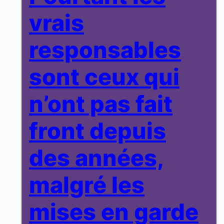
vrais
responsables
sont ceux qui
n’ont pas fait
front depuis
des années,
malgré les
mises en garde