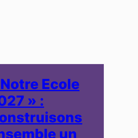
 Notre Ecole
027 » :
onstruisons
nsemble un