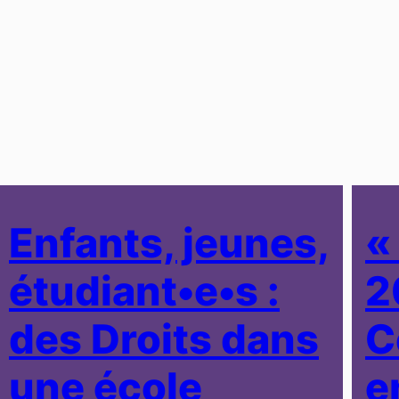
Enfants, jeunes,
«
étudiant•e•s :
2
des Droits dans
C
une école
e