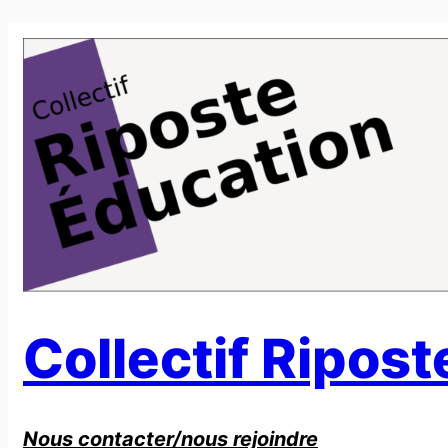
Aller
au
contenu
Collectif Ripos
Nous contacter/nous rejoindre