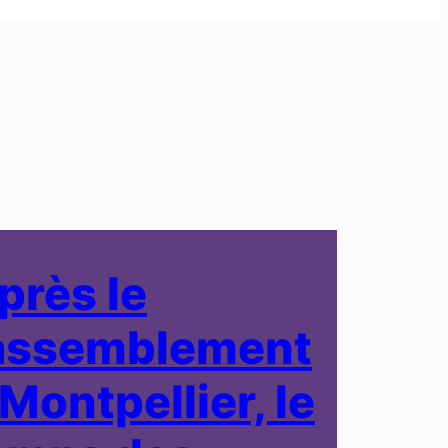
près le
assemblement
 Montpellier, le